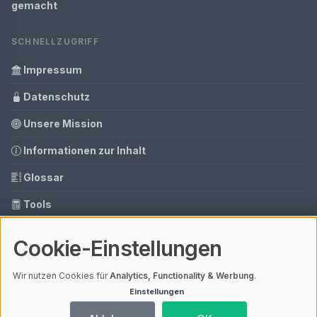
gemacht
SCHNELLZUGRIFF
Impressum
Datenschutz
Unsere Mission
Informationen zur Inhalt
Glossar
Tools
Ihre Datenschutzeinstellungen
Cookie-Einstellungen
Media Daten
Wir nutzen Cookies für
Analytics, Functionality & Werbung
.
Einstellungen
© 2026 Sauna Zuhause | V4.1