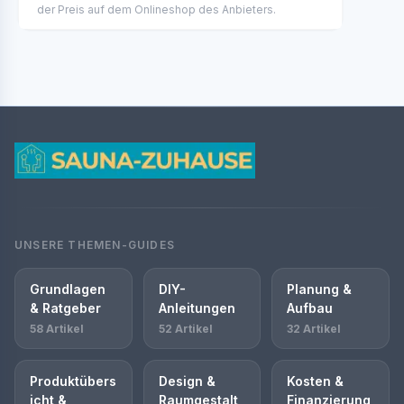
der Preis auf dem Onlineshop des Anbieters.
UNSERE THEMEN-GUIDES
Grundlagen
DIY-
Planung &
& Ratgeber
Anleitungen
Aufbau
58 Artikel
52 Artikel
32 Artikel
Produktübers
Design &
Kosten &
icht &
Raumgestalt
Finanzierung