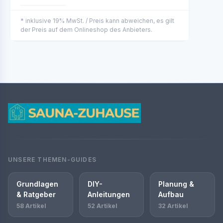
* inklusive 19% MwSt. / Preis kann abweichen, es gilt
der Preis auf dem Onlineshop des Anbieters.
UNSERE THEMEN-GUIDES
Grundlagen
DIY-
Planung &
& Ratgeber
Anleitungen
Aufbau
58 Artikel
52 Artikel
32 Artikel