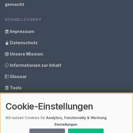
gemacht
SCHNELLZUGRIFF
Impressum
Datenschutz
Unsere Mission
Informationen zur Inhalt
Glossar
Tools
Ihre Datenschutzeinstellungen
Cookie-Einstellungen
Media Daten
Wir nutzen Cookies für
Analytics, Functionality & Werbung
.
Einstellungen
© 2026 Sauna Zuhause | V4.1