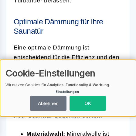
Türbänder befassen.
Optimale Dämmung für Ihre
Saunatür
Eine optimale Dämmung ist
entscheidend für die Effizienz und den
Komfort Ihrer Sauna. Eine gut isolierte
Cookie-Einstellungen
Tür verhindert Wärmeverluste und
Wir nutzen Cookies für
Analytics, Functionality & Werbung
.
sorgt dafür, dass die Temperatur in der
Einstellungen
Sauna konstant bleibt. Hier sind einige
Ablehnen
OK
Aspekte, die Sie bei der Dämmung
Ihrer Saunatür beachten sollten:
Materialwahl:
Mineralwolle ist